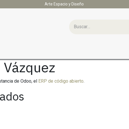
Arte Espacio y Diseño
te
Espacio
Diseño
Contáctenos
s Vázquez
stancia de Odoo, el
ERP de código abierto
.
lados