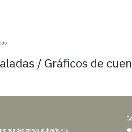
ados
taladas / Gráficos de cue
C
orno nos dedicamos al diseño y la