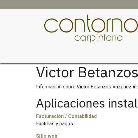
Ir al contenido
Inicio
Carpinteria
Contorno
Servicios
Ar
Victor Betanzo
Información sobre Victor Betanzos Vázquez in
Aplicaciones insta
Facturación / Contabilidad
Facturas y pagos
Sitio web